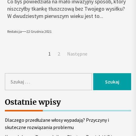
Co byś powiedziała na mało inwazyjny sposób, który
niszczyłby tkankę tłuszczową bez Twojego wysiłku?
W dwudziestym pierwszym wieku jest to...
Redakcja
22 Grudnia 2021
Stronicowanie
1
2
Następne
wpisów
S
z
u
k
Ostatnie wpisy
a
j
Dlaczego przedłużane włosy wypadają? Przyczyny i
:
skuteczne rozwiązania problemu