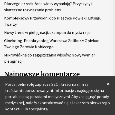
Dlaczego przedłużane włosy wypadają? Przyczyny i
:
skuteczne rozwiązania problemu
Kompleksowy Przewodnik po Plastyce Powiek i Liftingu
Twarzy
Nowy trend w pielęgnacji: szampon do mycia rzęs
Ginekolog-Endokrynolog Warszawa Żoliborz: Opiekun
Twojego Zdrowia Kobiecego
Mikrowłókna do zagęszczania włosów: Nowy wymiar
pielęgnacji
Najnowsze komentarze
×
Portal pełni rolę zaplecza SEO i treści na nim są
treściami sponsorowanymi. Informacje znajdujące się na
portalu nie są poradami medycznymi. Aby zasięgnąć porady
medycznej, należy skontaktować się z lekarzem pierwszego
kontaktu lub specjalistą.