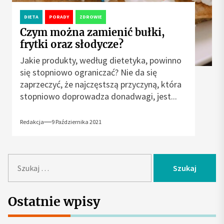
DIETA
PORADY
ZDROWIE
Czym można zamienić bułki,
frytki oraz słodycze?
Jakie produkty, według dietetyka, powinno
się stopniowo ograniczać? Nie da się
zaprzeczyć, że najczęstszą przyczyną, która
stopniowo doprowadza donadwagi, jest...
Redakcja
9 Października 2021
S
z
u
k
Ostatnie wpisy
a
j