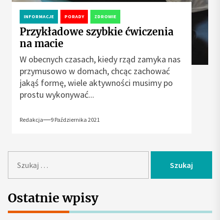
INFORMACJE
PORADY
ZDROWIE
Przykładowe szybkie ćwiczenia
na macie
W obecnych czasach, kiedy rząd zamyka nas
przymusowo w domach, chcąc zachować
jakąś formę, wiele aktywności musimy po
prostu wykonywać...
Redakcja
9 Października 2021
S
z
u
k
Ostatnie wpisy
a
j