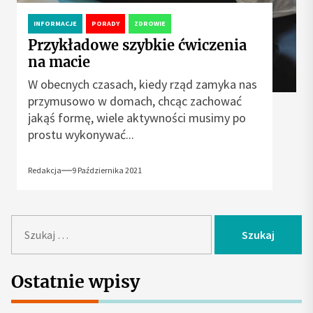
INFORMACJE
PORADY
ZDROWIE
Przykładowe szybkie ćwiczenia
na macie
W obecnych czasach, kiedy rząd zamyka nas
przymusowo w domach, chcąc zachować
jakąś formę, wiele aktywności musimy po
prostu wykonywać...
Redakcja
9 Października 2021
S
z
u
k
Ostatnie wpisy
a
j