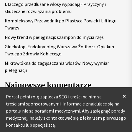
Dlaczego przedłużane włosy wypadają? Przyczyny i
:
skuteczne rozwiązania problemu
Kompleksowy Przewodnik po Plastyce Powiek i Liftingu
Twarzy
Nowy trend w pielęgnacji: szampon do mycia rzęs
Ginekolog-Endokrynolog Warszawa Żoliborz: Opiekun
Twojego Zdrowia Kobiecego
Mikrowłókna do zagęszczania włosów: Nowy wymiar
pielęgnacji
Najnowsze komentarze
×
Portal pełni rolę zaplecza SEO i treści na nim są
treściami sponsorowanymi. Informacje znajdujące się na
portalu nie są poradami medycznymi. Aby zasięgnąć porady
medycznej, należy skontaktować się z lekarzem pierwszego
kontaktu lub specjalistą.