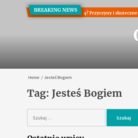
Skip
BREAKING NEWS
to
laczego przedłużane włosy wypadają? Przyczyny i skuteczne r
the
content
Home
Jesteś Bogiem
Tag:
Jesteś Bogiem
S
z
u
k