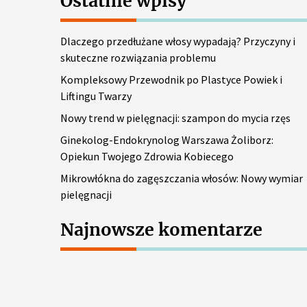
Ostatnie wpisy
a
j
Dlaczego przedłużane włosy wypadają? Przyczyny i
:
skuteczne rozwiązania problemu
Kompleksowy Przewodnik po Plastyce Powiek i
Liftingu Twarzy
Nowy trend w pielęgnacji: szampon do mycia rzęs
Ginekolog-Endokrynolog Warszawa Żoliborz:
Opiekun Twojego Zdrowia Kobiecego
Mikrowłókna do zagęszczania włosów: Nowy wymiar
pielęgnacji
Najnowsze komentarze