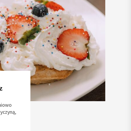
z
pniowo
zyczyną,