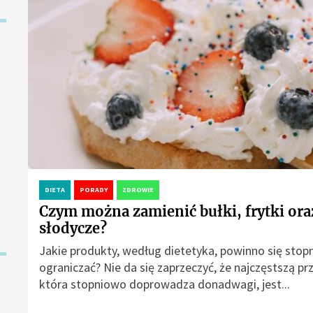
DIETA
PORADY
ZDROWIE
Czym można zamienić bułki, frytki ora
słodycze?
Jakie produkty, według dietetyka, powinno się sto
ograniczać? Nie da się zaprzeczyć, że najczęstszą pr
która stopniowo doprowadza donadwagi, jest...