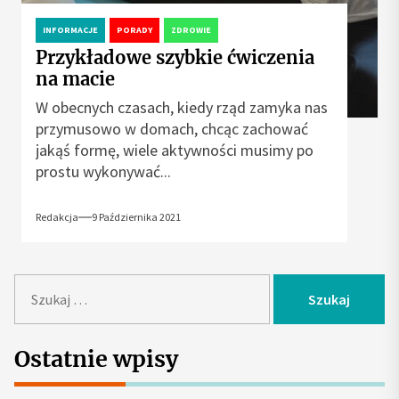
INFORMACJE
PORADY
ZDROWIE
Przykładowe szybkie ćwiczenia
na macie
W obecnych czasach, kiedy rząd zamyka nas
przymusowo w domach, chcąc zachować
jakąś formę, wiele aktywności musimy po
prostu wykonywać...
Redakcja
9 Października 2021
S
z
u
k
Ostatnie wpisy
a
j