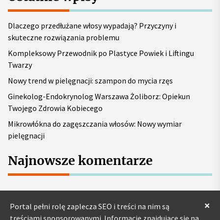
a
j
Dlaczego przedłużane włosy wypadają? Przyczyny i
:
skuteczne rozwiązania problemu
Kompleksowy Przewodnik po Plastyce Powiek i Liftingu
Twarzy
Nowy trend w pielęgnacji: szampon do mycia rzęs
Ginekolog-Endokrynolog Warszawa Żoliborz: Opiekun
Twojego Zdrowia Kobiecego
Mikrowłókna do zagęszczania włosów: Nowy wymiar
pielęgnacji
Najnowsze komentarze
×
Portal pełni rolę zaplecza SEO i treści na nim są
treściami sponsorowanymi. Informacje znajdujące się na