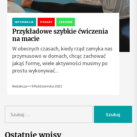
INFORMACJE
PORADY
ZDROWIE
Przykładowe szybkie ćwiczenia
na macie
W obecnych czasach, kiedy rząd zamyka nas
przymusowo w domach, chcąc zachować
jakąś formę, wiele aktywności musimy po
prostu wykonywać...
Redakcja
9 Października 2021
S
z
u
k
Ostatnie wpisy