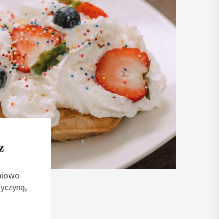
z
pniowo
zyczyną,