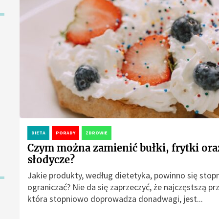
DIETA
PORADY
ZDROWIE
Czym można zamienić bułki, frytki ora
słodycze?
Jakie produkty, według dietetyka, powinno się sto
ograniczać? Nie da się zaprzeczyć, że najczęstszą pr
która stopniowo doprowadza donadwagi, jest...