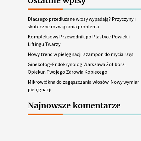
Ostatnie wpisy
a
j
Dlaczego przedłużane włosy wypadają? Przyczyny i
:
skuteczne rozwiązania problemu
Kompleksowy Przewodnik po Plastyce Powiek i
Liftingu Twarzy
Nowy trend w pielęgnacji: szampon do mycia rzęs
Ginekolog-Endokrynolog Warszawa Żoliborz:
Opiekun Twojego Zdrowia Kobiecego
Mikrowłókna do zagęszczania włosów: Nowy wymiar
pielęgnacji
Najnowsze komentarze