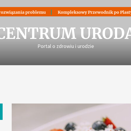
związania problemu
Kompleksowy Przewodnik po Plastyce 
CENTRUM UROD
Portal o zdrowiu i urodzie