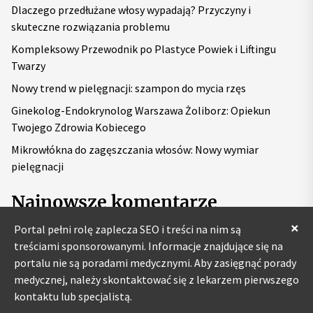
Dlaczego przedłużane włosy wypadają? Przyczyny i
:
skuteczne rozwiązania problemu
Kompleksowy Przewodnik po Plastyce Powiek i Liftingu
Twarzy
Nowy trend w pielęgnacji: szampon do mycia rzęs
Ginekolog-Endokrynolog Warszawa Żoliborz: Opiekun
Twojego Zdrowia Kobiecego
Mikrowłókna do zagęszczania włosów: Nowy wymiar
pielęgnacji
Najnowsze komentarze
×
Portal pełni rolę zaplecza SEO i treści na nim są
treściami sponsorowanymi. Informacje znajdujące się na
portalu nie są poradami medycznymi. Aby zasięgnąć porady
medycznej, należy skontaktować się z lekarzem pierwszego
kontaktu lub specjalistą.