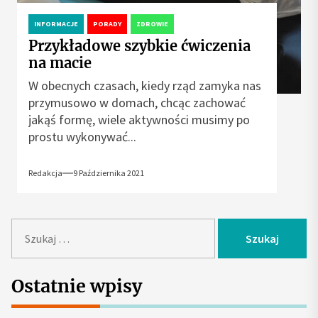
INFORMACJE
PORADY
ZDROWIE
Przykładowe szybkie ćwiczenia
na macie
W obecnych czasach, kiedy rząd zamyka nas
przymusowo w domach, chcąc zachować
jakąś formę, wiele aktywności musimy po
prostu wykonywać...
Redakcja
9 Października 2021
S
z
u
k
Ostatnie wpisy
a
j