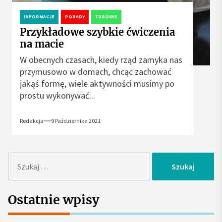
INFORMACJE
PORADY
ZDROWIE
Przykładowe szybkie ćwiczenia
na macie
W obecnych czasach, kiedy rząd zamyka nas
przymusowo w domach, chcąc zachować
jakąś formę, wiele aktywności musimy po
prostu wykonywać...
Redakcja
9 Października 2021
S
z
u
k
Ostatnie wpisy
a
j