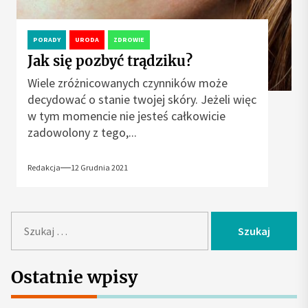
PORADY
URODA
ZDROWIE
Jak się pozbyć trądziku?
Wiele zróżnicowanych czynników może
decydować o stanie twojej skóry. Jeżeli więc
w tym momencie nie jesteś całkowicie
zadowolony z tego,...
Redakcja
12 Grudnia 2021
S
z
u
k
Ostatnie wpisy
a
j