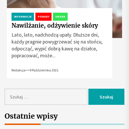
INFORMACJE
PORADY
URODA
Nawilżanie, odżywienie skóry
Lato, lato, nadchodzą upały. Dłuższe dni,
każdy pragnie powygrzewać się na słońcu,
odpocząć, wypić dobrą kawę na działce,
popracować, może...
Redakcja
9 Października 2021
S
z
u
k
Ostatnie wpisy
a
j