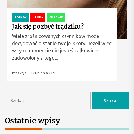
PORADY
URODA
ZDROWIE
Jak się pozbyć trądziku?
Wiele zróżnicowanych czynników może
decydować o stanie twojej skóry. Jeżeli więc
w tym momencie nie jesteś całkowicie
zadowolony z tego,...
Redakcja
12 Grudnia 2021
S
z
u
k
Ostatnie wpisy
a
j