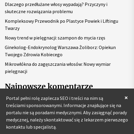
Dlaczego przedłużane włosy wypadają? Przyczyny i
:
skuteczne rozwiązania problemu
Kompleksowy Przewodnik po Plastyce Powiek i Liftingu
Twarzy
Nowy trend w pielęgnacji: szampon do mycia rzęs
Ginekolog-Endokrynolog Warszawa Żoliborz: Opiekun
Twojego Zdrowia Kobiecego
Mikrowłókna do zagęszczania włosów: Nowy wymiar
pielęgnacji
Najnowsze komentarze
×
Portal pełni rolę zaplecza SEO i treści na nim są
treściami sponsorowanymi. Informacje znajdujące się na
portalu nie są poradami medycznymi. Aby zasięgnąć porady
medycznej, należy skontaktować się z lekarzem pierwszego
kontaktu lub specjalistą.