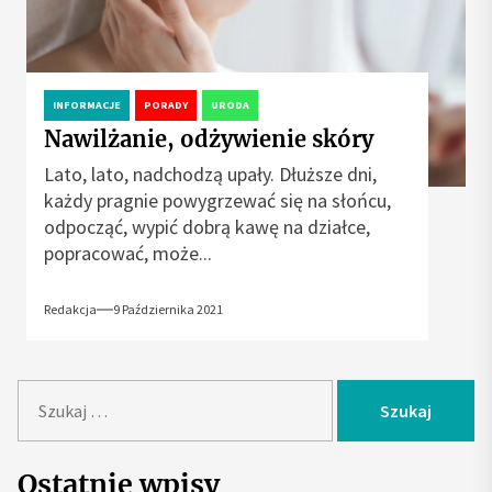
INFORMACJE
PORADY
URODA
Nawilżanie, odżywienie skóry
Lato, lato, nadchodzą upały. Dłuższe dni,
każdy pragnie powygrzewać się na słońcu,
odpocząć, wypić dobrą kawę na działce,
popracować, może...
Redakcja
9 Października 2021
S
z
u
k
Ostatnie wpisy