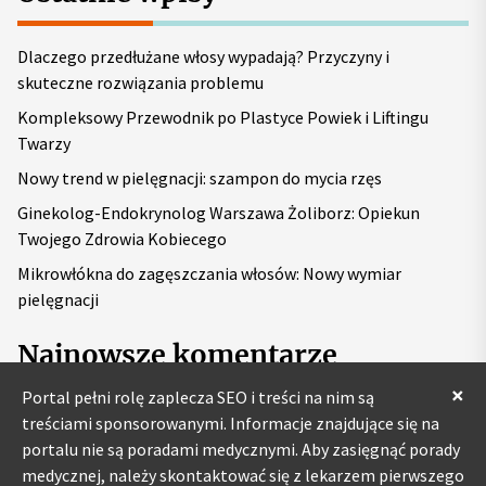
a
j
Dlaczego przedłużane włosy wypadają? Przyczyny i
:
skuteczne rozwiązania problemu
Kompleksowy Przewodnik po Plastyce Powiek i Liftingu
Twarzy
Nowy trend w pielęgnacji: szampon do mycia rzęs
Ginekolog-Endokrynolog Warszawa Żoliborz: Opiekun
Twojego Zdrowia Kobiecego
Mikrowłókna do zagęszczania włosów: Nowy wymiar
pielęgnacji
Najnowsze komentarze
×
Portal pełni rolę zaplecza SEO i treści na nim są
treściami sponsorowanymi. Informacje znajdujące się na
portalu nie są poradami medycznymi. Aby zasięgnąć porady
medycznej, należy skontaktować się z lekarzem pierwszego