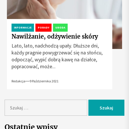
INFORMACJE
PORADY
URODA
Nawilżanie, odżywienie skóry
Lato, lato, nadchodzą upały. Dłuższe dni,
każdy pragnie powygrzewać się na słońcu,
odpocząć, wypić dobrą kawę na działce,
popracować, może...
Redakcja
9 Października 2021
S
z
u
k
Ostatnie wpisy