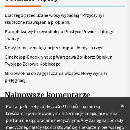
a
j
Dlaczego przedłużane włosy wypadają? Przyczyny i
:
skuteczne rozwiązania problemu
Kompleksowy Przewodnik po Plastyce Powiek i Liftingu
Twarzy
Nowy trend w pielęgnacji: szampon do mycia rzęs
Ginekolog-Endokrynolog Warszawa Żoliborz: Opiekun
Twojego Zdrowia Kobiecego
Mikrowłókna do zagęszczania włosów: Nowy wymiar
pielęgnacji
Najnowsze komentarze
×
Portal pełni rolę zaplecza SEO i treści na nim są
treściami sponsorowanymi. Informacje znajdujące się na
portalu nie są poradami medycznymi. Aby zasięgnąć porady
medycznej, należy skontaktować się z lekarzem pierwszego