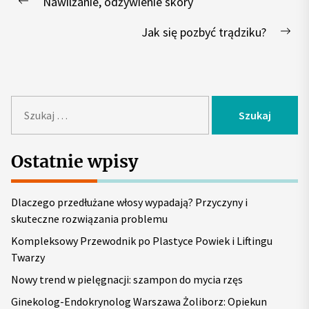
Nawilżanie, odżywienie skóry
wpisu
Previous
post:
Jak się pozbyć trądziku?
Nex
pos
S
z
u
k
Ostatnie wpisy
a
j
Dlaczego przedłużane włosy wypadają? Przyczyny i
:
skuteczne rozwiązania problemu
Kompleksowy Przewodnik po Plastyce Powiek i Liftingu
Twarzy
Nowy trend w pielęgnacji: szampon do mycia rzęs
Ginekolog-Endokrynolog Warszawa Żoliborz: Opiekun