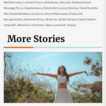
Med Warszawa
,
Luxmed Orkana
,
Małostkowy
,
Nfz Lodz
,
Niedowierzanie
,
Norwegia Praca
,
Oipip Katowice
,
Portal Informacyjny Wrocław
,
Portal Pacjenta
Nfz
,
Portale Randkowe Za Darmo
,
Praca W Warszawie
,
Przelicznik
Wynagrodzenia
,
Radomsko Praca
,
Skala Vas
,
Służba Zdrowia
,
Szpital Siedlce
,
Urlop 2021
,
Witamina C Dla Dzieci
,
Www.Luxmed.Pl
,
Znalesc
More Stories