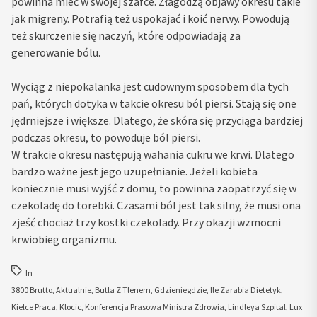
powinna mieć w swojej szafce. Złagodzą objawy okresu takie
jak migreny. Potrafią też uspokajać i koić nerwy. Powodują
też skurczenie się naczyń, które odpowiadają za
generowanie bólu.
Wyciąg z niepokalanka jest cudownym sposobem dla tych
pań, których dotyka w takcie okresu ból piersi. Stają się one
jędrniejsze i większe. Dlatego, że skóra się przyciąga bardziej
podczas okresu, to powoduje ból piersi.
W trakcie okresu następują wahania cukru we krwi. Dlatego
bardzo ważne jest jego uzupełnianie. Jeżeli kobieta
koniecznie musi wyjść z domu, to powinna zaopatrzyć się w
czekoladę do torebki. Czasami ból jest tak silny, że musi ona
zjeść chociaż trzy kostki czekolady. Przy okazji wzmocni
krwiobieg organizmu.
In
3800 Brutto
,
Aktualnie
,
Butla Z Tlenem
,
Gdzieniegdzie
,
Ile Zarabia Dietetyk
,
Kielce Praca
,
Klocic
,
Konferencja Prasowa Ministra Zdrowia
,
Lindleya Szpital
,
Lux